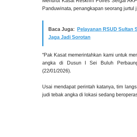
Menurut Kasat Reskrim Polres Sergai AKP. 
Panduwinata, penangkapan seorang jurtul ju
Baca Juga:
Pelayanan RSUD Sultan S
Jaga Jadi Sorotan
“Pak Kasat memerintahkan kami untuk menin
angka di Dusun I Sei Buluh Perbaung
(22/01/2026).
Usai mendapat perintah katanya, tim lang
judi tebak angka di lokasi sedang beroperas