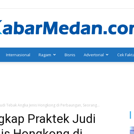
Internasional
Ragam
Bisnis
Advertorial
Cek Fakt
KabarMedan.com
Judi Tebak Angka Jenis Hongkong di Perbaungan, Seorang...
gkap Praktek Judi
is Hongkong di