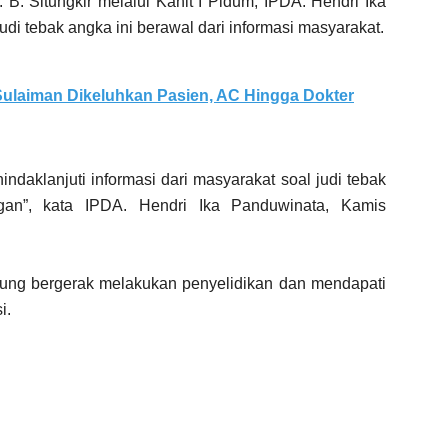
B. Situngkir melalui Kanit I Pidum, IPDA. Hendri Ika
di tebak angka ini berawal dari informasi masyarakat.
ulaiman Dikeluhkan Pasien, AC Hingga Dokter
daklanjuti informasi dari masyarakat soal judi tebak
an”, kata IPDA. Hendri Ika Panduwinata, Kamis
sung bergerak melakukan penyelidikan dan mendapati
i.