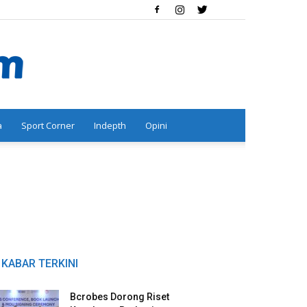
a
Sport Corner
Indepth
Opini
KABAR TERKINI
Bcrobes Dorong Riset