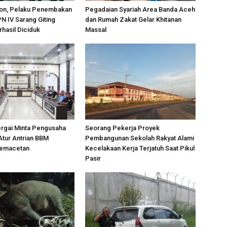
on, Pelaku Penembakan
Pegadaian Syariah Area Banda Aceh
PN IV Sarang Giting
dan Rumah Zakat Gelar Khitanan
rhasil Diciduk
Massal
ergai Minta Pengusaha
Seorang Pekerja Proyek
Atur Antrian BBM
Pembangunan Sekolah Rakyat Alami
Kemacetan
Kecelakaan Kerja Terjatuh Saat Pikul
Pasir