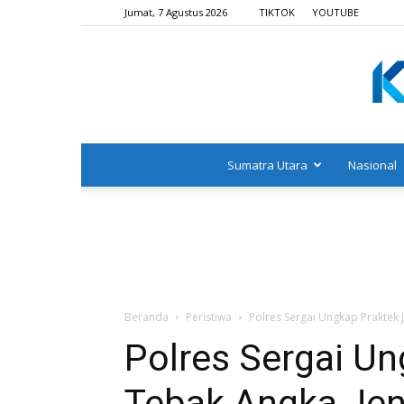
Jumat, 7 Agustus 2026
TIKTOK
YOUTUBE
Sumatra Utara
Nasional
Beranda
Peristiwa
Polres Sergai Ungkap Praktek 
Polres Sergai Un
Tebak Angka Jen