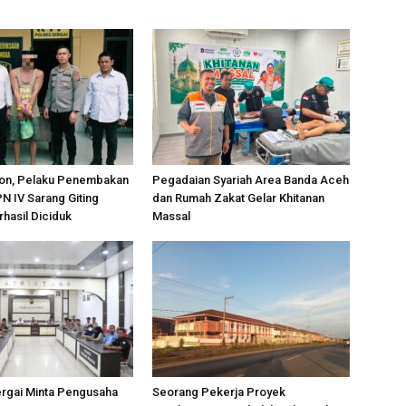
on, Pelaku Penembakan
Pegadaian Syariah Area Banda Aceh
PN IV Sarang Giting
dan Rumah Zakat Gelar Khitanan
rhasil Diciduk
Massal
ergai Minta Pengusaha
Seorang Pekerja Proyek