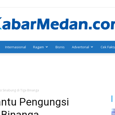
Internasional
Ragam
Bisnis
Advertorial
Cek Fakt
KabarMedan.com
 Sinabung di Tiga Binanga
antu Pengungsi
 Binanga