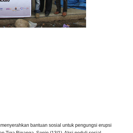
menyerahkan bantuan sosial untuk pengungsi erupsi
Tiga Binanga, Senin (13/1). Aksi peduli sosial