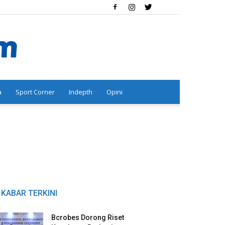
a
Sport Corner
Indepth
Opini
KABAR TERKINI
Bcrobes Dorong Riset