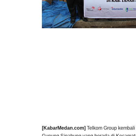
[KabarMedan.com]
Telkom Group kembali 
Gunung Sinabung yang berada di Kecamatan 