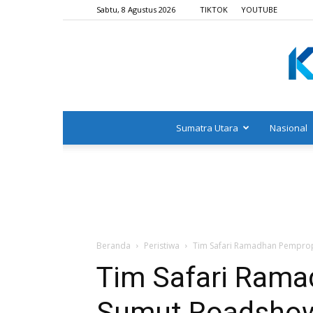
Sabtu, 8 Agustus 2026
TIKTOK
YOUTUBE
Sumatra Utara
Nasional
Beranda
Peristiwa
Tim Safari Ramadhan Pempro
Tim Safari Ram
Sumut Roadshow