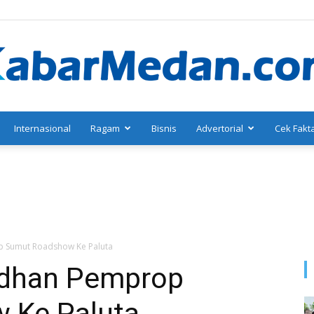
Internasional
Ragam
Bisnis
Advertorial
Cek Fakt
KabarMedan.com
p Sumut Roadshow Ke Paluta
adhan Pemprop
 Ke Paluta