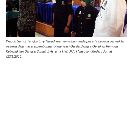
Wagub Sumut Tengku Erry Nuradi menyematkan tanda peserta kepada perwakilan
peserta dalam acara pembukaan Kaderisasi Garda Bangsa Gerakan Pemuda
Kebangkitan Bangsa Sumut di Asrama Haji, Jl AH Nasution Medan, Jumat
(23/1/2015).