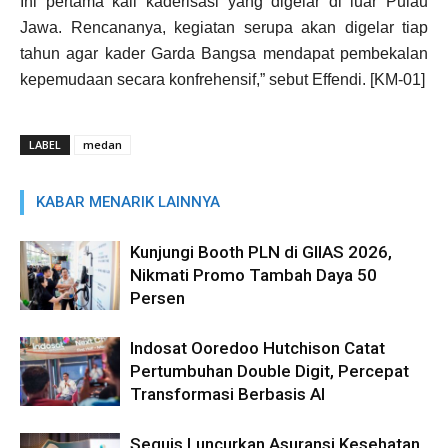
Ini pertama kali kaderisasi yang digelar di luar Pulau
Jawa. Rencananya, kegiatan serupa akan digelar tiap
tahun agar kader Garda Bangsa mendapat pembekalan
kepemudaan secara konfrehensif,” sebut Effendi. [KM-01]
LABEL
medan
KABAR MENARIK LAINNYA
Kunjungi Booth PLN di GIIAS 2026,
Nikmati Promo Tambah Daya 50
Persen
Indosat Ooredoo Hutchison Catat
Pertumbuhan Double Digit, Percepat
Transformasi Berbasis AI
Sequis Luncurkan Asuransi Kesehatan