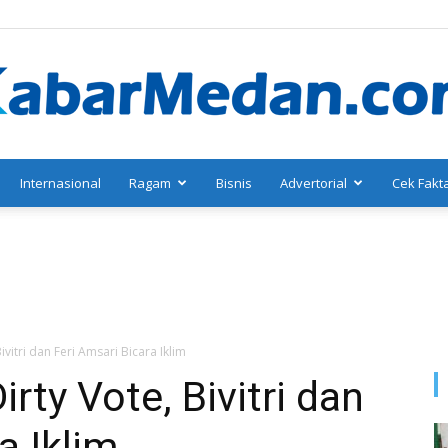
Internasional
Ragam
Bisnis
Advertorial
Cek Fakt
KabarMedan.com
vitri dan Feri Amsari Bicara Iklim
rty Vote, Bivitri dan
a Iklim