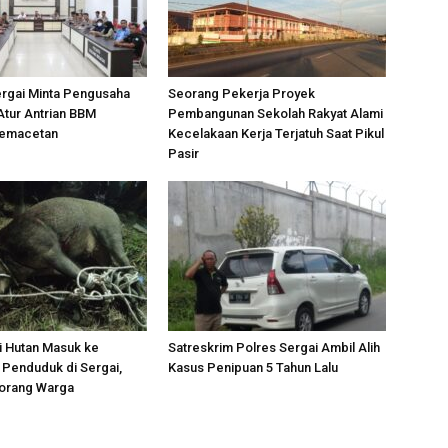
ergai Minta Pengusaha
Seorang Pekerja Proyek
Atur Antrian BBM
Pembangunan Sekolah Rakyat Alami
Kemacetan
Kecelakaan Kerja Terjatuh Saat Pikul
Pasir
i Hutan Masuk ke
Satreskrim Polres Sergai Ambil Alih
Penduduk di Sergai,
Kasus Penipuan 5 Tahun Lalu
orang Warga