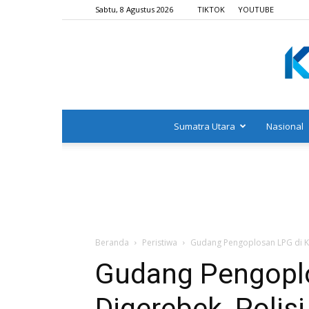
Sabtu, 8 Agustus 2026
TIKTOK
YOUTUBE
Sumatra Utara
Nasional
Beranda
Peristiwa
Gudang Pengoplosan LPG di KI
Gudang Pengoplo
Digerebek, Polis