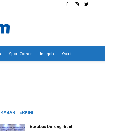
a
Sport Corner
Indepth
Opini
KABAR TERKINI
Bcrobes Dorong Riset