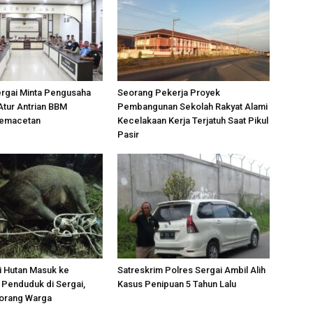
ergai Minta Pengusaha
Seorang Pekerja Proyek
Atur Antrian BBM
Pembangunan Sekolah Rakyat Alami
Kemacetan
Kecelakaan Kerja Terjatuh Saat Pikul
Pasir
i Hutan Masuk ke
Satreskrim Polres Sergai Ambil Alih
Penduduk di Sergai,
Kasus Penipuan 5 Tahun Lalu
orang Warga