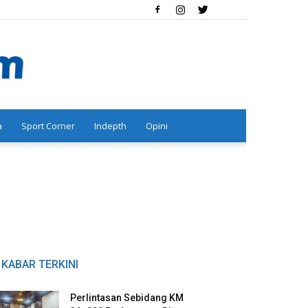
a
Sport Corner
Indepth
Opini
KABAR TERKINI
Perlintasan Sebidang KM