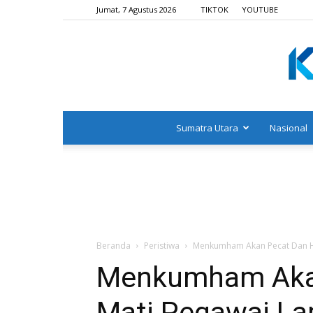
Jumat, 7 Agustus 2026
TIKTOK
YOUTUBE
Sumatra Utara
Nasional
Beranda
Peristiwa
Menkumham Akan Pecat Dan Hu
Menkumham Aka
Mati Pegawai Lap