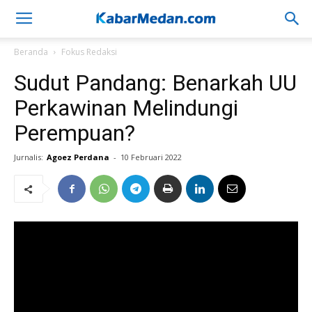
Beranda
Fokus Redaksi
Sudut Pandang: Benarkah UU
Perkawinan Melindungi
Perempuan?
Jurnalis:
Agoez Perdana
-
10 Februari 2022