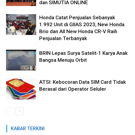
dan SIMUTIA ONLINE
Honda Catat Penjualan Sebanyak
1.992 Unit di GIIAS 2023, New Honda
Brio dan All New Honda CR-V Raih
Penjualan Terbanyak
BRIN Lepas Surya Satelit-1 Karya Anak
Bangsa Menuju Orbit
ATSI: Kebocoran Data SIM Card Tidak
Berasal dari Operator Seluler
KABAR TERKINI