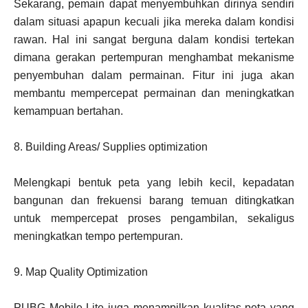
Sekarang, pemain dapat menyembuhkan dirinya sendiri
dalam situasi apapun kecuali jika mereka dalam kondisi
rawan. Hal ini sangat berguna dalam kondisi tertekan
dimana gerakan pertempuran menghambat mekanisme
penyembuhan dalam permainan. Fitur ini juga akan
membantu mempercepat permainan dan meningkatkan
kemampuan bertahan.
8. Building Areas/ Supplies optimization
Melengkapi bentuk peta yang lebih kecil, kepadatan
bangunan dan frekuensi barang temuan ditingkatkan
untuk mempercepat proses pengambilan, sekaligus
meningkatkan tempo pertempuran.
9. Map Quality Optimization
PUBG Mobile Lite juga menampilkan kualitas peta yang