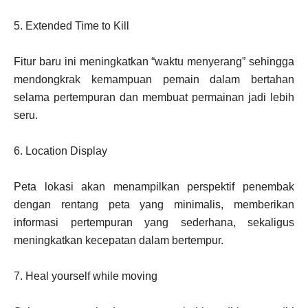
5. Extended Time to Kill
Fitur baru ini meningkatkan “waktu menyerang” sehingga
mendongkrak kemampuan pemain dalam bertahan
selama pertempuran dan membuat permainan jadi lebih
seru.
6. Location Display
Peta lokasi akan menampilkan perspektif penembak
dengan rentang peta yang minimalis, memberikan
informasi pertempuran yang sederhana, sekaligus
meningkatkan kecepatan dalam bertempur.
7. Heal yourself while moving