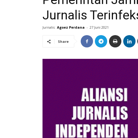
Jurnalis Terinfek
Jurnalis:
Agoez Perdana
-
27 Juni 2021
Share