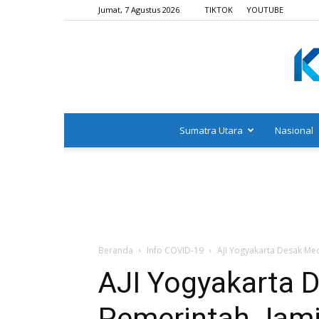
Jumat, 7 Agustus 2026
TIKTOK
YOUTUBE
Sumatra Utara
Nasional
Beranda
Info COVID-19
AJI Yogyakarta Desak Med
AJI Yogyakarta 
Pemerintah Jami