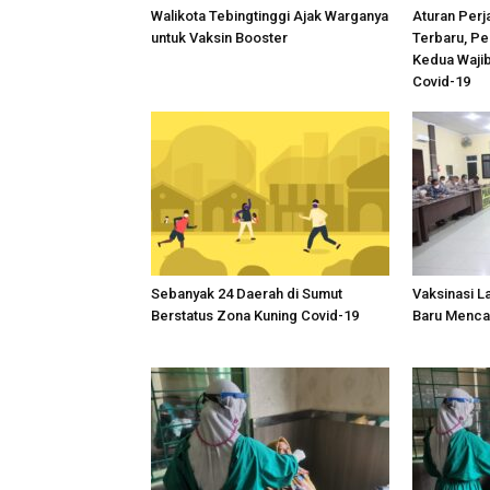
Walikota Tebingtinggi Ajak Warganya
Aturan Perj
untuk Vaksin Booster
Terbaru, Pe
Kedua Wajib
Covid-19
Sebanyak 24 Daerah di Sumut
Vaksinasi L
Berstatus Zona Kuning Covid-19
Baru Menca