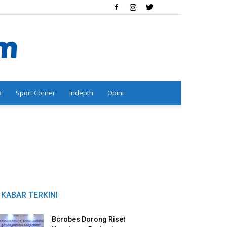
a
Sport Corner
Indepth
Opini
KABAR TERKINI
Bcrobes Dorong Riset