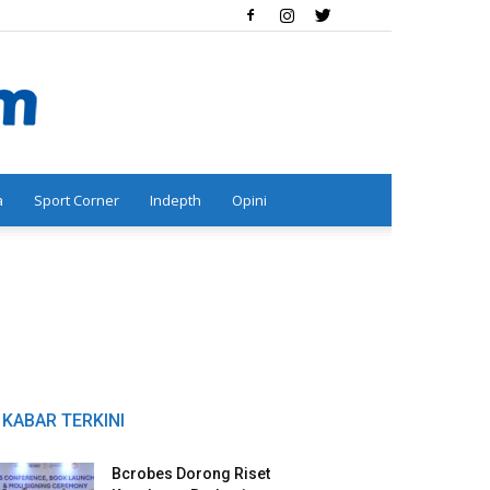
a
Sport Corner
Indepth
Opini
KABAR TERKINI
Bcrobes Dorong Riset