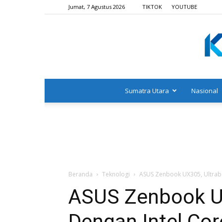
Jumat, 7 Agustus 2026
TIKTOK
YOUTUBE
Sumatra Utara
Nasional
Beranda
Teknologi
ASUS Zenbook UX305, Ultrabo
ASUS Zenbook U
Dengan Intel Cor