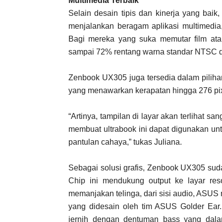
Multimedia
Terbaik
Selain desain tipis dan kinerja yang ba
menjalankan beragam aplikasi multimedia
Bagi mereka yang suka memutar film a
sampai 72% rentang warna standar NTSC de
Zenbook UX305 juga tersedia dalam piliha
yang menawarkan kerapatan hingga 276 pixe
“Artinya, tampilan di layar akan terlihat sa
membuat ultrabook ini dapat digunakan un
pantulan cahaya,” tukas Juliana.
Sebagai solusi grafis, Zenbook UX305 sud
Chip ini mendukung output ke layar res
memanjakan telinga, dari sisi audio, ASUS
yang didesain oleh tim ASUS Golder Ear.
jernih dengan dentuman bass yang dala