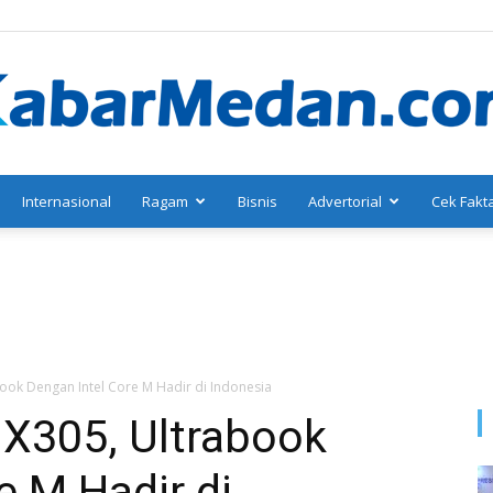
Internasional
Ragam
Bisnis
Advertorial
Cek Fakt
KabarMedan.com
ok Dengan Intel Core M Hadir di Indonesia
X305, Ultrabook
e M Hadir di