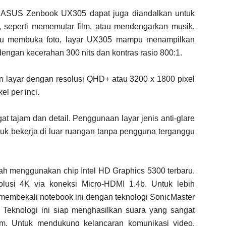
ik, ASUS Zenbook UX305 dapat juga diandalkan untuk
, seperti mememutar film, atau mendengarkan musik.
tau membuka foto, layar UX305 mampu menampilkan
ngan kecerahan 300 nits dan kontras rasio 800:1.
n layar dengan resolusi QHD+ atau 3200 x 1800 pixel
l per inci.
ngat tajam dan detail. Penggunaan layar jenis anti-glare
tuk bekerja di luar ruangan tanpa pengguna terganggu
ah menggunakan chip Intel HD Graphics 5300 terbaru.
olusi 4K via koneksi Micro-HDMI 1.4b. Untuk lebih
 membekali notebook ini dengan teknologi SonicMaster
 Teknologi ini siap menghasilkan suara yang sangat
m. Untuk mendukung kelancaran komunikasi video,