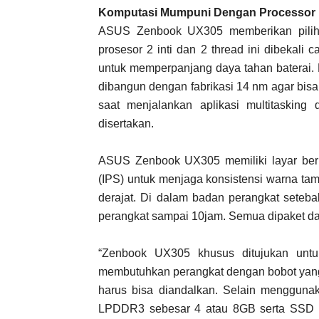
Komputasi Mumpuni
D
engan
Processor
ASUS Zenbook UX305 memberikan piliha
prosesor 2 inti dan 2 thread ini dibekal
untuk memperpanjang daya tahan baterai. 
dibangun dengan fabrikasi 14 nm agar bis
saat menjalankan aplikasi multitasking
disertakan.
ASUS Zenbook UX305 memiliki layar beruk
(IPS) untuk menjaga konsistensi warna tam
derajat. Di dalam badan perangkat sete
perangkat sampai 10jam. Semua dipaket dala
“Zenbook UX305 khusus ditujukan untu
membutuhkan perangkat dengan bobot yang 
harus bisa diandalkan. Selain menggunak
LPDDR3 sebesar 4 atau 8GB serta SSD s