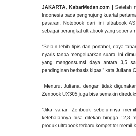
J
AKARTA, KabarMedan.com |
Setelah 
Indonesia pada penghujung kuartal pertama
pasaran. Notebook dari lini ultrabook 
sebagai perangkat ultrabook yang sebenar
“Selain lebih tipis dan portabel, daya tah
nyaris tanpa mengeluarkan suara. Ini dim
yang mengonsumsi daya antara 3,5 sam
pendinginan berbasis kipas,” kata Juliana
Menurut Juliana, dengan tidak digunak
Zenbook UX305 juga bisa semakin direduks
“Jika varian Zenbook sebelumnya memili
ketebalannya bisa ditekan hingga 12,3 mi
produk ultrabook terbaru kompetitor memiliki