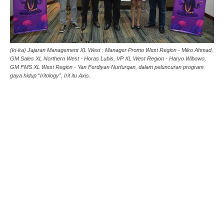
(ki-ka) Jajaran Management XL West : Manager Promo West Region - Miko Ahmad,
GM Sales XL Northern West - Horas Lubis, VP XL West Region - Haryo Wibowo,
GM FMS XL West Region - Yan Ferdiyan Nurfurqan, dalam peluncuran program
gaya hidup “Iritology”, Irit itu Axis.