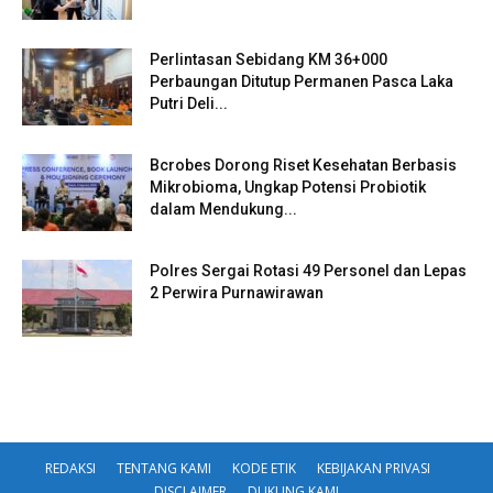
Perlintasan Sebidang KM 36+000
Perbaungan Ditutup Permanen Pasca Laka
Putri Deli...
Bcrobes Dorong Riset Kesehatan Berbasis
Mikrobioma, Ungkap Potensi Probiotik
dalam Mendukung...
Polres Sergai Rotasi 49 Personel dan Lepas
2 Perwira Purnawirawan
REDAKSI
TENTANG KAMI
KODE ETIK
KEBIJAKAN PRIVASI
DISCLAIMER
DUKUNG KAMI