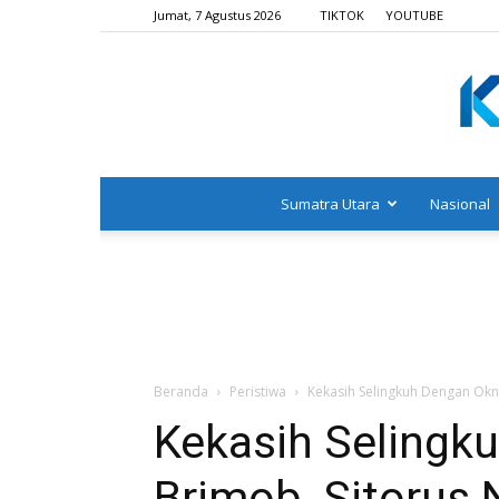
Jumat, 7 Agustus 2026
TIKTOK
YOUTUBE
Sumatra Utara
Nasional
Beranda
Peristiwa
Kekasih Selingkuh Dengan Okn
Kekasih Seling
Brimob, Sitorus 