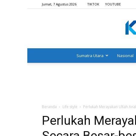
Jumat, 7 Agustus 2026
TIKTOK
YOUTUBE
Sumatra Utara
Nasional
Beranda
Life style
Perlukah Merayakan Ultah Ana
Perlukah Meraya
Secara Besar-be