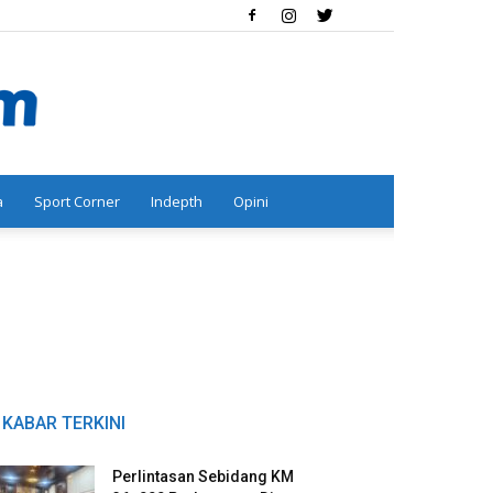
a
Sport Corner
Indepth
Opini
KABAR TERKINI
Perlintasan Sebidang KM