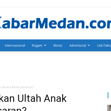
Internasional
Ragam
Bisnis
Advertorial
Cek Fakt
KabarMedan.com
k Secara Besar-besaran?
kan Ultah Anak
saran?