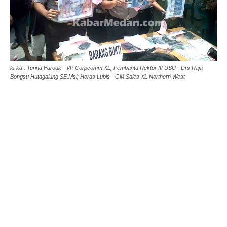
ki-ka : Turina Farouk - VP Corpcomm XL, Pembantu Rektor III USU - Drs Raja
Bongsu Hutagalung SE.Msi; Horas Lubis - GM Sales XL Northern West