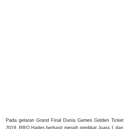
Pada gelaran Grand Final Dunia Games Golden Ticket
2019, RRQ Hades berhasil meraih predikat Juara 1 dan