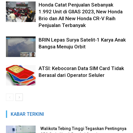
Honda Catat Penjualan Sebanyak
1.992 Unit di GIIAS 2023, New Honda
Brio dan All New Honda CR-V Raih
Penjualan Terbanyak
BRIN Lepas Surya Satelit-1 Karya Anak
Bangsa Menuju Orbit
ATSI: Kebocoran Data SIM Card Tidak
Berasal dari Operator Seluler
KABAR TERKINI
Walikota Tebing Tinggi Tegaskan Pentingnya