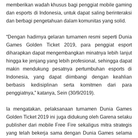
memberikan wadah khusus bagi penggiat mobile gaming
dan esports di Indonesia, untuk dapat saling berinteraksi
dan berbagi pengetahuan dalam komunitas yang solid.
“Dengan hadirnya gelaran turnamen resmi seperti Dunia
Games Golden Ticket 2019, para penggiat esport
diharapkan dapat mengembangkan minatnya lebih lanjut
hingga ke jenjang yang lebih profesional, sehingga dapat
makin mendukung pesatnya pertumbuhan esports di
Indonesia, yang dapat diimbangi dengan keahlian
berbasis kedisiplinan serta komitmen dari para
penggiatnya,” katanya, Sein (30/9/2019).
Ia mengatakan, pelaksanaan turnamen Dunia Games
Golden Ticket 2019 ini juga didukung oleh Garena selaku
publisher dari mobile Free Fire sekaligus mitra strategis
yang telah bekerja sama dengan Dunia Games selama