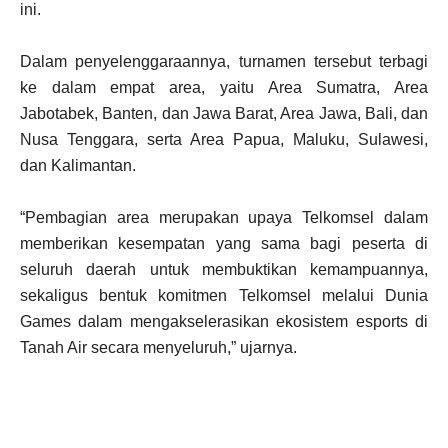
ini.
Dalam penyelenggaraannya, turnamen tersebut terbagi
ke dalam empat area, yaitu Area Sumatra, Area
Jabotabek, Banten, dan Jawa Barat, Area Jawa, Bali, dan
Nusa Tenggara, serta Area Papua, Maluku, Sulawesi,
dan Kalimantan.
“Pembagian area merupakan upaya Telkomsel dalam
memberikan kesempatan yang sama bagi peserta di
seluruh daerah untuk membuktikan kemampuannya,
sekaligus bentuk komitmen Telkomsel melalui Dunia
Games dalam mengakselerasikan ekosistem esports di
Tanah Air secara menyeluruh,” ujarnya.