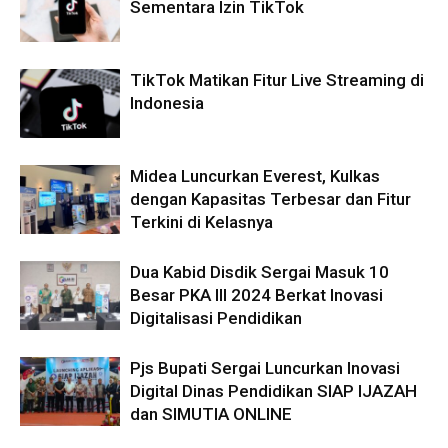
Sementara Izin TikTok
TikTok Matikan Fitur Live Streaming di
Indonesia
Midea Luncurkan Everest, Kulkas
dengan Kapasitas Terbesar dan Fitur
Terkini di Kelasnya
Dua Kabid Disdik Sergai Masuk 10
Besar PKA III 2024 Berkat Inovasi
Digitalisasi Pendidikan
Pjs Bupati Sergai Luncurkan Inovasi
Digital Dinas Pendidikan SIAP IJAZAH
dan SIMUTIA ONLINE