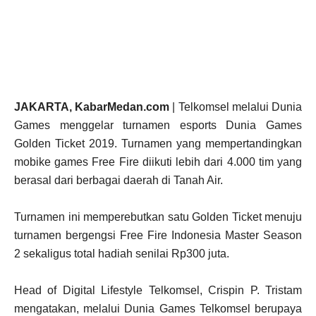
JAKARTA, KabarMedan.com
| Telkomsel melalui Dunia
Games menggelar turnamen esports Dunia Games
Golden Ticket 2019. Turnamen yang mempertandingkan
mobike games Free Fire diikuti lebih dari 4.000 tim yang
berasal dari berbagai daerah di Tanah Air.
Turnamen ini memperebutkan satu Golden Ticket menuju
turnamen bergengsi Free Fire Indonesia Master Season
2 sekaligus total hadiah senilai Rp300 juta.
Head of Digital Lifestyle Telkomsel, Crispin P. Tristam
mengatakan, melalui Dunia Games Telkomsel berupaya