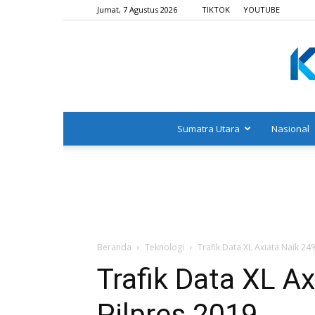
Jumat, 7 Agustus 2026
TIKTOK
YOUTUBE
Sumatra Utara
Nasional
Beranda
Teknologi
Trafik Data XL Axiata Naik 24
Trafik Data XL Ax
Pilpres 2019