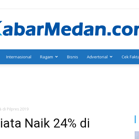
Internasional
Ragam
Bisnis
Advertorial
Cek Fakt
KabarMedan.com
% di Pilpres 2019
iata Naik 24% di