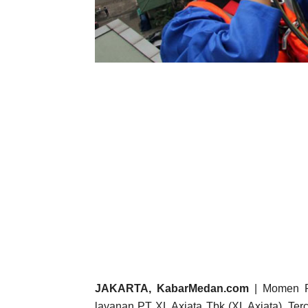
JAKARTA, KabarMedan.com
| Momen Pe
layanan PT XL Axiata Tbk (XL Axiata). Terc