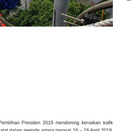
milihan Presiden 2019 mendorong kenaikan trafik
atat dalam periode antara tanggal 16 – 18 April 2019,