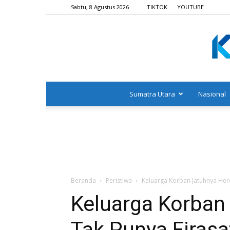
Sabtu, 8 Agustus 2026
TIKTOK
YOUTUBE
Sumatra Utara
Nasional
Beranda
Peristiwa
Keluarga Korban Jatuhnya Herc
Keluarga Korban
Tak Punya Firasa