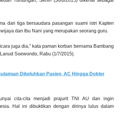
edan Tuntungan, Senin (30/6/2015) dikenal sebagai
 dari tiga bersaudara pasangan suami istri Kapten
iwijaya dan Ibu Nani yang merupakan seorang guru.
bicara juga dia,” kata paman korban bernama Bambang
 Lanud Soewondo, Rabu (1/7/2015).
ulaiman Dikeluhkan Pasien, AC Hingga Dokter
ai cita-cita menjadi prajurit TNI AU dan ingin
sia. Hal ini dibuktikan dengan dirinya lulus dalam