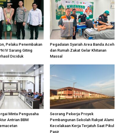
on, Pelaku Penembakan
Pegadaian Syariah Area Banda Aceh
PN IV Sarang Giting
dan Rumah Zakat Gelar Khitanan
rhasil Diciduk
Massal
ergai Minta Pengusaha
Seorang Pekerja Proyek
Atur Antrian BBM
Pembangunan Sekolah Rakyat Alami
Kemacetan
Kecelakaan Kerja Terjatuh Saat Pikul
Pasir