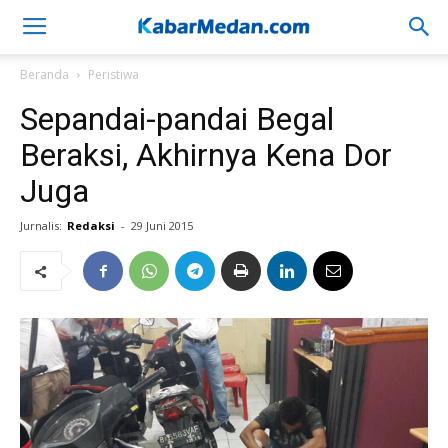
Beranda
Peristiwa
Sepandai-pandai Begal
Beraksi, Akhirnya Kena Dor
Juga
Jurnalis:
Redaksi
-
29 Juni 2015